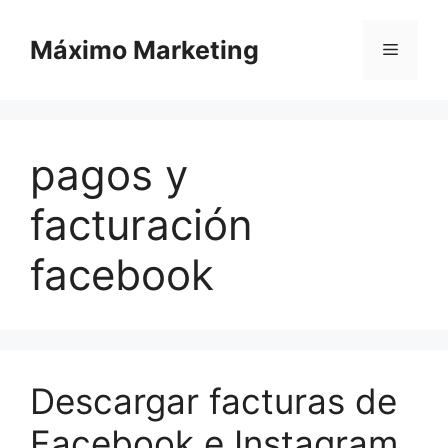
Saltar
al
Máximo Marketing
Menú
contenido
pagos y
facturación
facebook
Descargar facturas de
Facebook e Instagram