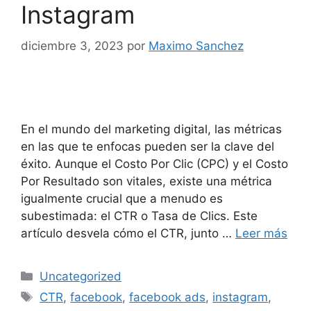
Instagram
diciembre 3, 2023
por
Maximo Sanchez
En el mundo del marketing digital, las métricas
en las que te enfocas pueden ser la clave del
éxito. Aunque el Costo Por Clic (CPC) y el Costo
Por Resultado son vitales, existe una métrica
igualmente crucial que a menudo es
subestimada: el CTR o Tasa de Clics. Este
artículo desvela cómo el CTR, junto …
Leer más
Categorías
Uncategorized
Etiquetas
CTR
,
facebook
,
facebook ads
,
instagram
,