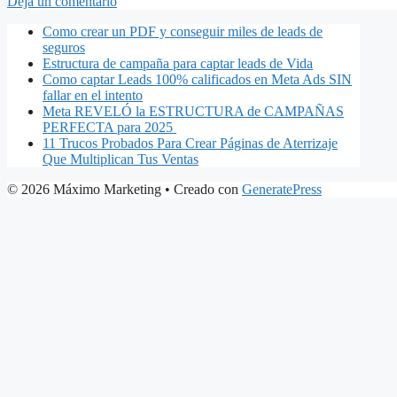
Deja un comentario
Como crear un PDF y conseguir miles de leads de
seguros
Estructura de campaña para captar leads de Vida
Como captar Leads 100% calificados en Meta Ads SIN
fallar en el intento
Meta REVELÓ la ESTRUCTURA de CAMPAÑAS
PERFECTA para 2025
11 Trucos Probados Para Crear Páginas de Aterrizaje
Que Multiplican Tus Ventas
© 2026 Máximo Marketing
• Creado con
GeneratePress