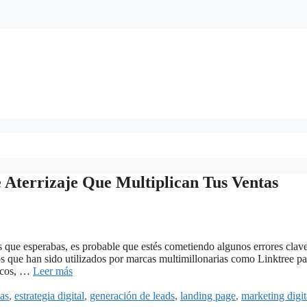
 Aterrizaje Que Multiplican Tus Ventas
es que esperabas, es probable que estés cometiendo algunos errores clav
os que han sido utilizados por marcas multimillonarias como Linktree pa
sicos, …
Leer más
as
,
estrategia digital
,
generación de leads
,
landing page
,
marketing digit